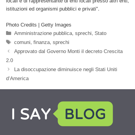
locali e di rappresentante di enti locali presso altri enti,
istituzioni ed organismi pubblici e privati”.
Photo Credits | Getty Images
Categorie
Amministrazione pubblica
,
sprechi
,
Stato
Tag
comuni
,
finanza
,
sprechi
Approvato dal Governo Monti il decreto Crescita
2.0
La disoccupazione diminuisce negli Stati Uniti
d’America