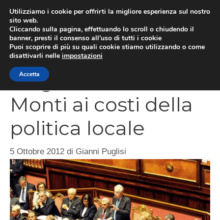
Vai
Utilizziamo i cookie per offrirti la migliore esperienza sul nostro
al
sito web.
MEN
Cliccando sulla pagina, effettuando lo scroll o chiudendo il
contenuto
banner, presti il consenso all’uso di tutti i cookie
Puoi scoprire di più su quali cookie stiamo utilizzando o come
disattivarli nelle
impostazioni
I tagli del Governo
Accetta
Monti ai costi della
politica locale
5 Ottobre 2012
di
Gianni Puglisi