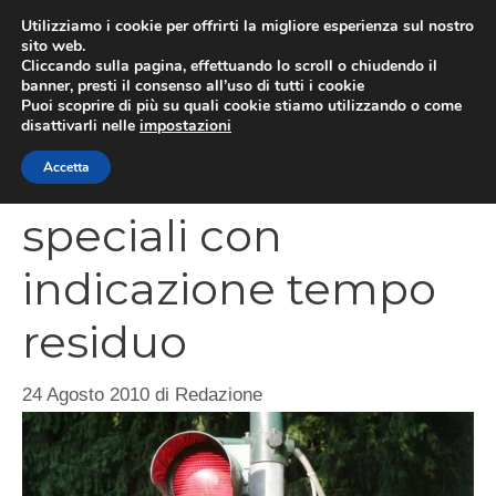
Vai
Utilizziamo i cookie per offrirti la migliore esperienza sul nostro
al
sito web.
MEN
Cliccando sulla pagina, effettuando lo scroll o chiudendo il
contenuto
banner, presti il consenso all’uso di tutti i cookie
Puoi scoprire di più su quali cookie stiamo utilizzando o come
disattivarli nelle
impostazioni
Nuovi semafori
Accetta
speciali con
indicazione tempo
residuo
24 Agosto 2010
di
Redazione