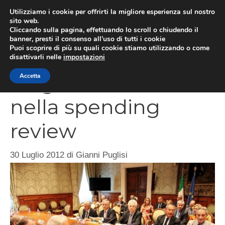
Vai
Utilizziamo i cookie per offrirti la migliore esperienza sul nostro
al
sito web.
MEN
Cliccando sulla pagina, effettuando lo scroll o chiudendo il
contenuto
banner, presti il consenso all’uso di tutti i cookie
Puoi scoprire di più su quali cookie stiamo utilizzando o come
disattivarli nelle
impostazioni
I tagli all’università
Accetta
nella spending
review
30 Luglio 2012
di
Gianni Puglisi