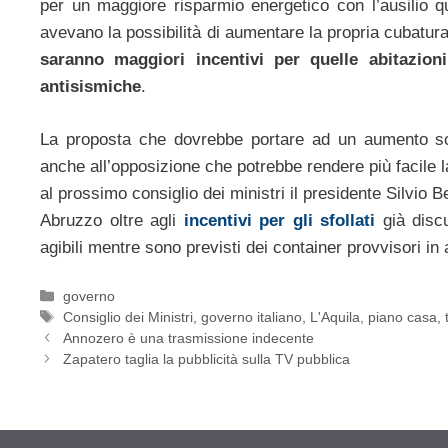
per un maggiore risparmio energetico con l’ausilio qui
avevano la possibilità di aumentare la propria cubatur
saranno maggiori incentivi per quelle abitazio
antisismiche
.
La proposta che dovrebbe portare ad un aumento sos
anche all’opposizione che potrebbe rendere più facile 
al prossimo consiglio dei ministri il presidente Silvio 
Abruzzo oltre agli
incentivi per gli sfollati
già discu
agibili mentre sono previsti dei container provvisori in
Categorie
governo
Tag
Consiglio dei Ministri
,
governo italiano
,
L'Aquila
,
piano casa
,
Annozero è una trasmissione indecente
Zapatero taglia la pubblicità sulla TV pubblica