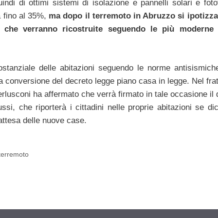
ndi di ottimi sistemi di isolazione e pannelli solari e fotov
a fino al 35%,
ma dopo il terremoto in Abruzzo si ipotizza
ni che verranno ricostruite seguendo le più moderne
tanziale delle abitazioni seguendo le norme antisismich
la conversione del decreto legge piano casa in legge. Nel fra
Berlusconi ha affermato che verrà firmato in tale occasione il
ssi, che riporterà i cittadini nelle proprie abitazioni se di
 attesa delle nuove case.
terremoto