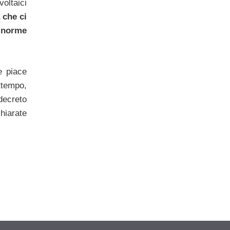
oltaici
 che ci
 norme
e piace
ttempo,
 decreto
chiarate