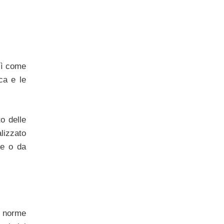
sì come
ica e le
o delle
lizzato
re o da
e norme