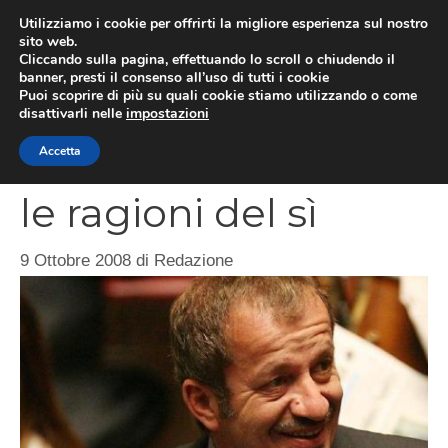
Vai
Utilizziamo i cookie per offrirti la migliore esperienza sul nostro
al
sito web.
MEN
Cliccando sulla pagina, effettuando lo scroll o chiudendo il
contenuto
banner, presti il consenso all’uso di tutti i cookie
Puoi scoprire di più su quali cookie stiamo utilizzando o come
disattivarli nelle
impostazioni
Federalismo fiscale:
Accetta
le ragioni del sì
9 Ottobre 2008
di
Redazione