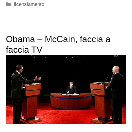
Categorie
licenziamento
Obama – McCain, faccia a
faccia TV