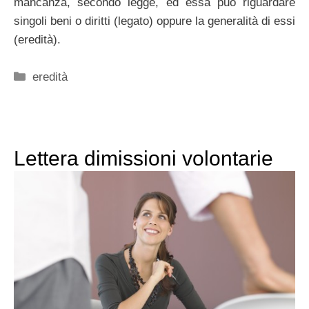
mancanza, secondo legge, ed essa può riguardare
singoli beni o diritti (legato) oppure la generalità di essi
(eredità).
Categorie
eredità
Lettera dimissioni volontarie