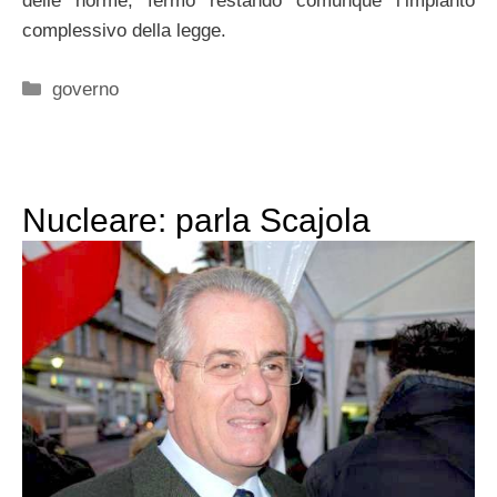
delle norme, fermo restando comunque l’impianto
complessivo della legge.
Categorie
governo
Nucleare: parla Scajola