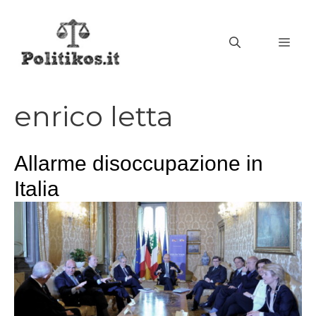
Vai
al
MEN
contenuto
enrico letta
Allarme disoccupazione in
Italia