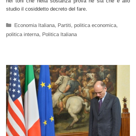
nei toni che nella sostanza prova ne sia che è allo
studio il cosiddetto decreto del fare.
Categorie
Economia Italiana
,
Partiti
,
politica economica
,
politica interna
,
Politica Italiana