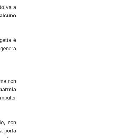
to va a
ualcuno
getta è
 genera
, ma non
sparmia
omputer
io, non
a porta