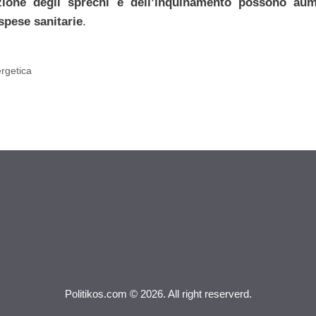
zione degli sprechi e dell’inquinamento possono aum
 spese sanitarie
.
ergetica
Politikos.com © 2026. All right reserverd.