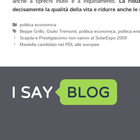
anche a sprechi inutili e a inquinamento.
La ridu
decisamente la qualità della vita e ridurre anche le
Categorie
politica economica
Tag
Beppe Grillo
,
Giulio Tremonti
,
politica economica
,
politica en
Scajola e Prestigiacomo non vanno al SolarExpo 2009
Mastella candidato nel PDL alle europee