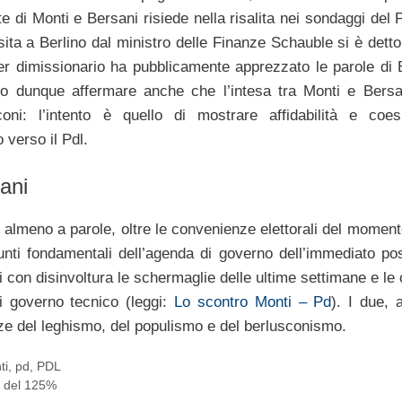
e di Monti e Bersani risiede nella risalita nei sondaggi del 
isita a Berlino dal ministro delle Finanze Schauble si è dett
mier dimissionario ha pubblicamente apprezzato le parole di 
mo dunque affermare anche che l’intesa tra Monti e Bersa
oni: l’intento è quello di mostrare affidabilità e coe
 verso il Pdl.
ani
 almeno a parole, oltre le convenienze elettorali del moment
ti fondamentali dell’agenda di governo dell’immediato pos
 con disinvoltura le schermaglie delle ultime settimane e le 
 governo tecnico (leggi:
Lo scontro Monti – Pd
). I due, 
orze del leghismo, del populismo e del berlusconismo.
ti
,
pd
,
PDL
a del 125%