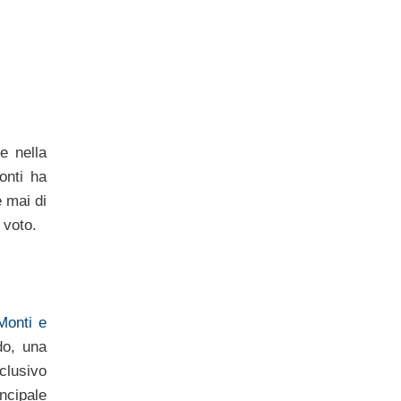
e nella
onti ha
 mai di
 voto.
 Monti e
do, una
sclusivo
incipale