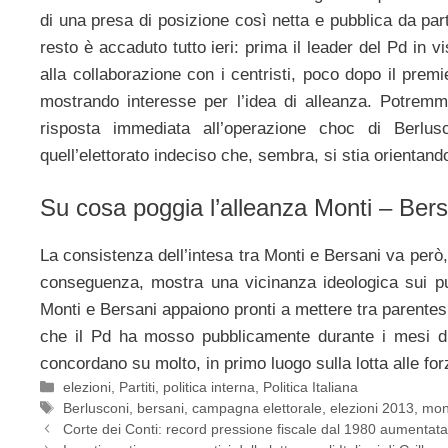
di una presa di posizione così netta e pubblica da part
resto è accaduto tutto ieri: prima il leader del Pd in v
alla collaborazione con i centristi, poco dopo il pre
mostrando interesse per l’idea di alleanza. Potrem
risposta immediata all’operazione choc di Berlusc
quell’elettorato indeciso che, sembra, si stia orientando
Su cosa poggia l’alleanza Monti – Bers
La consistenza dell’intesa tra Monti e Bersani va però,
conseguenza, mostra una vicinanza ideologica sui pun
Monti e Bersani appaiono pronti a mettere tra parentesi
che il Pd ha mosso pubblicamente durante i mesi di
concordano su molto, in primo luogo sulla lotta alle f
Categorie
elezioni
,
Partiti
,
politica interna
,
Politica Italiana
Tag
Berlusconi
,
bersani
,
campagna elettorale
,
elezioni 2013
,
mon
Corte dei Conti: record pressione fiscale dal 1980 aumentat