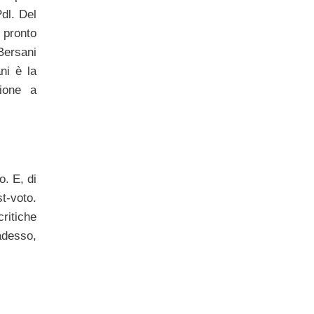
Pdl. Del
o pronto
Bersani
ni è la
sione a
o. E, di
t-voto.
critiche
adesso,