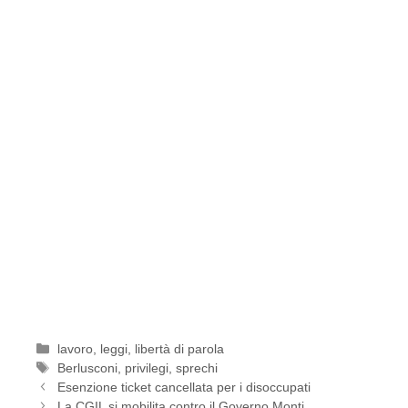
Categorie
lavoro
,
leggi
,
libertà di parola
Tag
Berlusconi
,
privilegi
,
sprechi
Esenzione ticket cancellata per i disoccupati
La CGIL si mobilita contro il Governo Monti