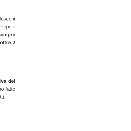
rlusconi
l Popolo
sempre
oltre 2
iva del
o fatto
ti.