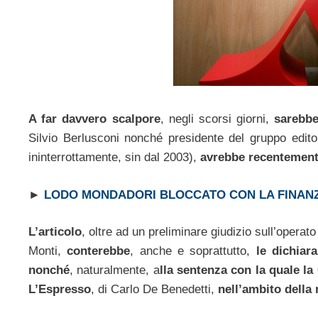
A far davvero scalpore
, negli scorsi giorni,
sarebbe
Silvio Berlusconi nonché presidente del gruppo edito
ininterrottamente, sin dal 2003),
avrebbe recentemente
►
LODO MONDADORI BLOCCATO CON LA FINANZI
L’articolo
, oltre ad un preliminare giudizio sull’opera
Monti,
conterebbe
, anche e soprattutto,
le dichiara
nonché
, naturalmente, a
lla sentenza con la quale l
L’Espresso
, di Carlo De Benedetti,
nell’ambito della