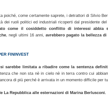
ta poiché, come certamente saprete, i detrattori di Silvio Be
 dei ruoli politici ed industriali ricoperti dal presidente de
ato come il cosiddetto conflitto di interessi abbia 
 che
, negli ultimi 16 anni,
avrebbero pagato la bellezza di 
ER FININVEST
si sarebbe limitata a ribadire come la sentenza definit
enza che non sta nè in cielo nè in terra contro cui abbiam
ancora di più perché è arrivata in un momento difficile per tut
de La Repubblica alle esternazioni di Marina Berlusconi.