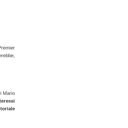
 Premier
erebbe,
ri Mario
teressi
toriale