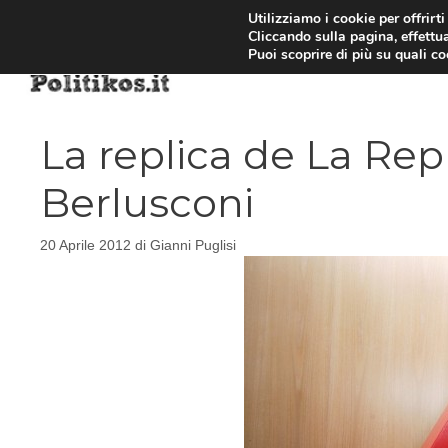
Vai
Utilizziamo i cookie per offrirt
Cliccando sulla pagina, effettua
al
Puoi scoprire di più su quali c
contenuto
La replica de La Re
Berlusconi
20 Aprile 2012
di
Gianni Puglisi