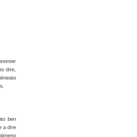
premier
mo dire,
olineato
s.
uto ben
e a dire
, almeno