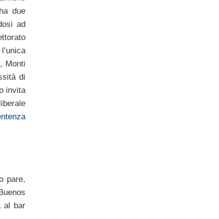
 ha due
dosi ad
ettorato
l’unica
, Monti
sità di
 invita
liberale
entenza
o pare,
 Buenos
 al bar