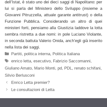
dell’Istat, è stato uno dei dieci saggi di Napolitano: per
lui si parla del Ministero dello Sviluppo (insieme a
Giovanni Pitruzzella, attuale garante antitrust) o della
Funzione Pubblica. Considerando un altro di quei
ministeri forti, pensiamo alla Giustizia laddove la lotta
sembra ristretta a due nomi: in pole Luciano Violante,
in seconda battuta Valerio Onida, anch’egli già inserito
nella lista dei saggi.
Categorie
Partiti
,
politica interna
,
Politica Italiana
Tag
enrico letta
,
esecutivo
,
Fabrizio Saccomanni
,
Giuliano Amato
,
Mario Monti
,
pd
,
PDL
,
renato schifani
,
Silvio Berlusconi
Enrico Letta premier?
Le consultazioni di Letta