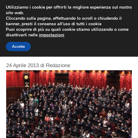
Vai
Utilizziamo i cookie per offrirti la migliore esperienza sul nostro
al
sito web.
MEN
Cliccando sulla pagina, effettuando lo scroll o chiudendo il
contenuto
banner, presti il consenso all’uso di tutti i cookie
Puoi scoprire di più su quali cookie stiamo utilizzando o come
disattivarli nelle
impostazioni
Il totoministri
Accetta
24 Aprile 2013
di
Redazione