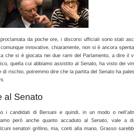
roclamata da poche ore, i discorsi ufficiali sono stati asco
 comunque innovative, chiaramente, non si è ancora spenta 
ita che si è giocata nei due rami del Parlamento, a dire il 
gico, quella cui abbiamo assistito al Senato, ha visto dei vin
e di rischio, potremmo dire che la partita del Senato ha pale
ni.
 al Senato
no i candidati di Bersani e quindi, in un modo o nell’alt
iamo però anche quanto accaduto al Senato, vale a d
alcuni senatori grillino, ma, conti alla mano, Grasso sarebb