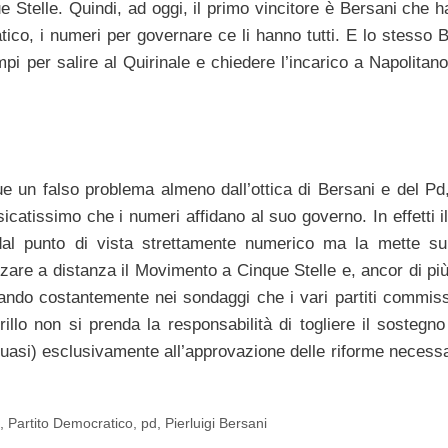
Stelle. Quindi, ad oggi, il primo vincitore è Bersani che ha 
tico, i numeri per governare ce li hanno tutti. E lo stesso B
pi per salire al Quirinale e chiedere l’incarico a Napolitano
ue un falso problema almeno dall’ottica di Bersani e del Pd
catissimo che i numeri affidano al suo governo. In effetti il
dal punto di vista strettamente numerico ma la mette su
zzare a distanza il Movimento a Cinque Stelle e, ancor di più
gnando costantemente nei sondaggi che i vari partiti commis
llo non si prenda la responsabilità di togliere il sostegno
asi) esclusivamente all’approvazione delle riforme necessa
e
,
Partito Democratico
,
pd
,
Pierluigi Bersani