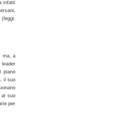
infatti
ersani,
 (leggi:
, ma, a
 leader
l piano
, il suo
sionano
 al suo
rie per