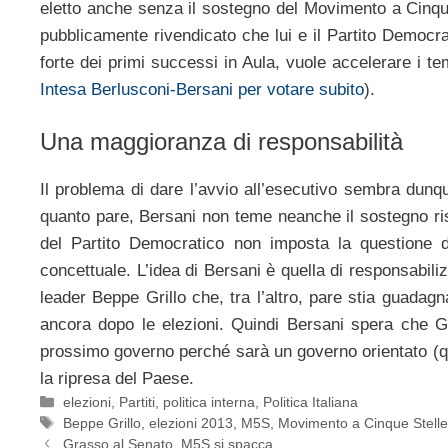
eletto anche senza il sostegno del Movimento a Cinque 
pubblicamente rivendicato che lui e il Partito Democra
forte dei primi successi in Aula, vuole accelerare i tem
Intesa Berlusconi-Bersani per votare subito
).
Una maggioranza di responsabilità
Il problema di dare l’avvio all’esecutivo sembra dunq
quanto pare, Bersani non teme neanche il sostegno risi
del Partito Democratico non imposta la questione 
concettuale. L’idea di Bersani è quella di responsabili
leader Beppe Grillo che, tra l’altro, pare stia guada
ancora dopo le elezioni. Quindi Bersani spera che Gri
prossimo governo perché sarà un governo orientato (qu
la ripresa del Paese.
Categorie
elezioni
,
Partiti
,
politica interna
,
Politica Italiana
Tag
Beppe Grillo
,
elezioni 2013
,
M5S
,
Movimento a Cinque Stell
Grasso al Senato, M5S si spacca