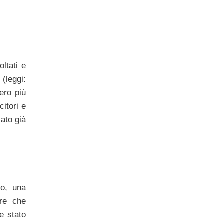
ltati e
(leggi:
vero più
citori e
sato già
ro, una
ire che
e stato