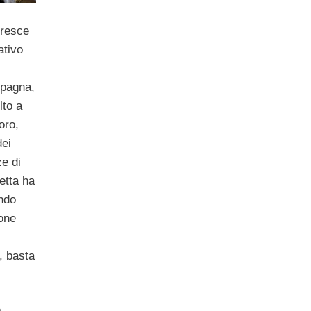
resce
ativo
Spagna,
lto a
oro,
dei
ze di
etta ha
ando
ione
, basta
a