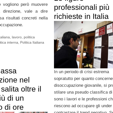
he vogliono però muovere
professionali più
a direzione, vale a dire
richieste in Italia
a risultati concreti nella
soccupazione.
aliana
,
lavoro
,
politica
itica interna
,
Politica Italiana
Cassa
In un periodo di crisi estrema
zione nel
sopratutto per quanto concerne
disoccupazione giovanile, si pr
alita oltre il
stilare una pseudo classifica di
ù di un
sono i lavori e le professioni c
o di ore
riescono ad occupare gli under
contrastare il trend negativo. 