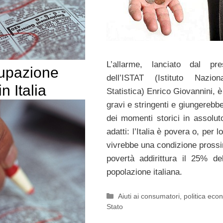
L’allarme, lanciato dal pre
upazione
dell’ISTAT (Istituto Nazion
n Italia
Statistica) Enrico Giovannini, è
gravi e stringenti e giungerebb
dei momenti storici in assolu
adatti: l’Italia è povera o, per 
vivrebbe una condizione prossi
povertà addirittura il 25% dell
popolazione italiana.
Categorie
Aiuti ai consumatori
,
politica eco
Stato