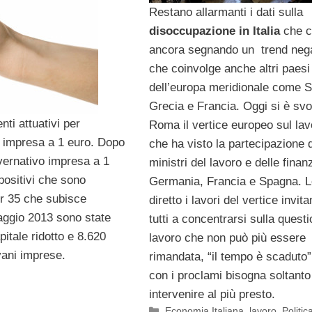
Restano allarmanti i dati sulla
disoccupazione in Italia
che c
ancora segnando un trend neg
che coinvolge anche altri paesi
dell’europa meridionale come 
Grecia e Francia. Oggi si è svo
ti attuativi per
Roma il vertice europeo sul lav
re impresa a 1 euro. Dopo
che ha visto la partecipazione 
overnativo impresa a 1
ministri del lavoro e delle finan
 positivi che sono
Germania, Francia e Spagna. L
der 35 che subisce
diretto i lavori del vertice invit
maggio 2013 sono state
tutti a concentrarsi sulla quest
itale ridotto e 8.620
lavoro che non può più essere
vani imprese.
rimandata, “il tempo è scaduto”
con i proclami bisogna soltanto
intervenire al più presto.
Categorie
Economia Italiana
,
lavoro
,
Politic