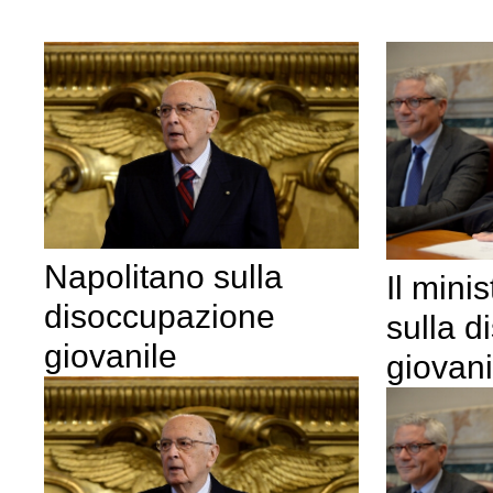
Napolitano sulla
Il mini
disoccupazione
sulla 
giovanile
giovani