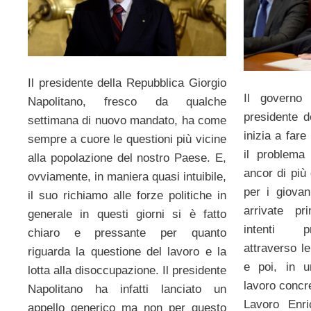
Il presidente della Repubblica Giorgio
Il governo 
Napolitano, fresco da qualche
presidente d
settimana di nuovo mandato, ha come
inizia a fare
sempre a cuore le questioni più vicine
il problema
alla popolazione del nostro Paese. E,
ancor di più
ovviamente, in maniera quasi intuibile,
per i giovan
il suo richiamo alle forze politiche in
arrivate p
generale in questi giorni si è fatto
intenti p
chiaro e pressante per quanto
attraverso l
riguarda la questione del lavoro e la
e poi, in 
lotta alla disoccupazione. Il presidente
lavoro concr
Napolitano ha infatti lanciato un
Lavoro Enri
appello generico ma non per questo