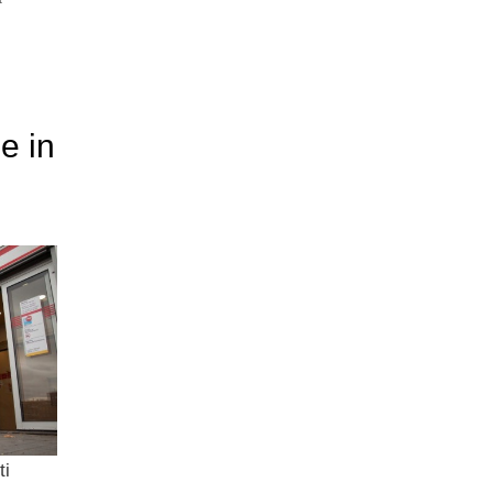
e in
ti