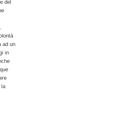
ne del
be
,
olontà
a ad un
i in
nche
nque
pire
 la