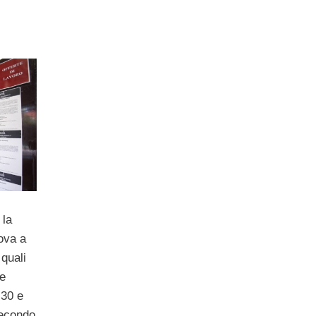
 la
ova a
 quali
he
 30 e
Secondo