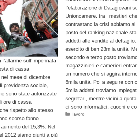
l’elaborazione di Datagiovani su
Unioncamere, tra i mestieri ch
contrastano la crisi abbiamo al
posto del ranking nazionale stabi
addetti alle vendite al dettaglio,
esercito di ben 23mila unità. Me
secondo e terzo posto troviam
 l’allarme sull’impennata
magazzinieri e camerieri entra
iesta di cassa
un numero che si aggira intorno
, nel mese di dicembre
6mila unità. Poi a seguire con o
di previdenza sociale,
5mila addetti troviamo impiegat
he sono state autorizzate
segretari, mentre vicini a quota
di ore di cassa
ci sono informatici, cuochi e con
che rispetto allo stesso
Categorie
lavoro
nno scorso fanno
n aumento del 15,3%. Nel
l 2012 siamo giunti a più