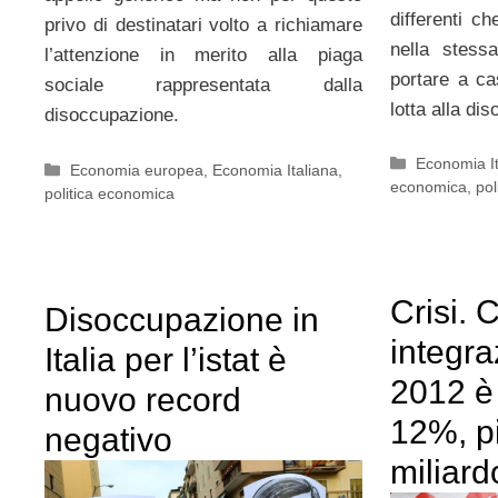
differenti c
privo di destinatari volto a richiamare
nella stess
l’attenzione in merito alla piaga
portare a cas
sociale rappresentata dalla
lotta alla di
disoccupazione.
Categorie
Economia It
Categorie
Economia europea
,
Economia Italiana
,
economica
,
pol
politica economica
Crisi. 
Disoccupazione in
integra
Italia per l’istat è
2012 è s
nuovo record
12%, pi
negativo
miliard