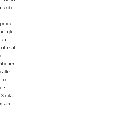
 fonti
e
 primo
li gli
 un
ntre al
o
mbi per
 alle
ltre
i e
 3mila
tabili.