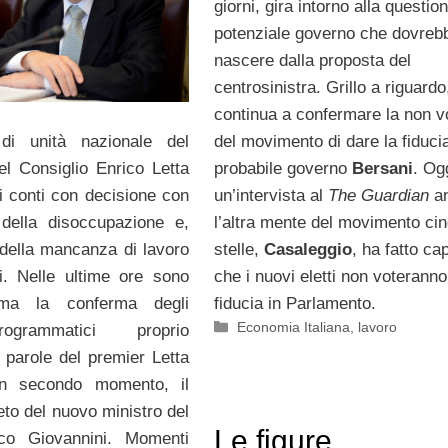
giorni, gira intorno alla questio
potenziale governo che dovreb
nascere dalla proposta del
centrosinistra. Grillo a riguardo
continua a confermare la non v
di unità nazionale del
del movimento di dare la fiduci
el Consiglio Enrico Letta
probabile governo
Bersani
. Ogg
 i conti con decisione con
un’intervista al
The Guardian
a
 della disoccupazione e,
l’altra mente del movimento ci
 della mancanza di lavoro
stelle,
Casaleggio
, ha fatto ca
i. Nelle ultime ore sono
che i nuovi eletti non voteranno
rima la conferma degli
fiducia in Parlamento.
Categorie
Economia Italiana
,
lavoro
rogrammatici proprio
e parole del premier Letta
un secondo momento, il
eto del nuovo ministro del
Le figure
co Giovannini. Momenti