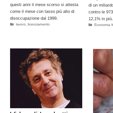
questi anni il mese scorso si attesta
di un miliard
come il mese con tasso più alto di
contro le 973
disoccupazione dal 1999.
12,1% in più.
Categorie
lavoro
,
licenziamento
Categorie
Economia It