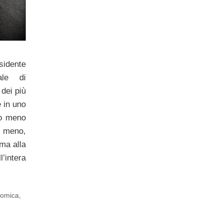
sidente
ale di
 dei più
e in uno
to meno
lo meno,
ma alla
’intera
nomica
,